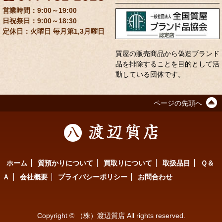
9:00～19:00
9:00～18:30
定休日：火曜日 毎月第1,3月曜日
質屋の販売商品から偽造ブランド
品を排除することを目的として活
動している団体です。
ページの先頭へ
ホーム
質預かりについて
買取りについて
取扱品目
Ｑ＆
Ａ
会社概要
プライバシーポリシー
お問合わせ
Copyright © （株）渡辺質店 All rights reserved.