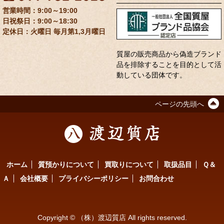
9:00～19:00
9:00～18:30
定休日：火曜日 毎月第1,3月曜日
質屋の販売商品から偽造ブランド
品を排除することを目的として活
動している団体です。
ページの先頭へ
ホーム
質預かりについて
買取りについて
取扱品目
Ｑ＆
Ａ
会社概要
プライバシーポリシー
お問合わせ
Copyright © （株）渡辺質店 All rights reserved.