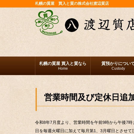
札幌の質屋 買入と質の株式会社渡辺質店
札幌の質屋 買入と質なら
質預かりについ
Home
Custody
営業時間及び定休日追
令和8年7月度より、営業時間を午前9時から午後7時
日を毎週火曜日に加えて毎月第1、3月曜日とさせ